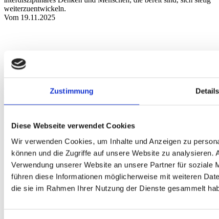
weiterzuentwickeln.
Vom 19.11.2025
Anfahrt
Augsburg
Berlin
Bielefeld
Braunschweig
Bremen
Düsseldorf
Essen
Fra
Zustimmung
Detail
nkfurt
Hamburg
Hannover
Karlsruhe
Leipzig
München
Neumarkt i. d.
Oberpfalz
Nidderau
Nürnberg
Osnabrück
Paderborn
Stuttgart
Uelzen
Akkreditierung
Diese Webseite verwendet Cookies
Zertifizierungen
Mitgliedschaften
Wir verwenden Cookies, um Inhalte und Anzeigen zu personal
können und die Zugriffe auf unsere Website zu analysieren.
Rechtliches
Verwendung unserer Website an unsere Partner für soziale 
Impressum
Datenschutzerklärung
Hinweisgeber-Plattform
führen diese Informationen möglicherweise mit weiteren Date
Kontakt
die sie im Rahmen Ihrer Nutzung der Dienste gesammelt ha
+49 511 908990
kontakt@gtu-gruppe.de