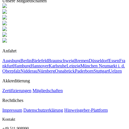
Unsere Mitgliedschaften
Anfahrt
Augsburg
Berlin
Bielefeld
Braunschweig
Bremen
Düsseldorf
Essen
Fra
nkfurt
Hamburg
Hannover
Karlsruhe
Leipzig
München
Neumarkt i. d.
Oberpfalz
Nidderau
Nürnberg
Osnabrück
Paderborn
Stuttgart
Uelzen
Akkreditierung
Zertifizierungen
Mitgliedschaften
Rechtliches
Impressum
Datenschutzerklärung
Hinweisgeber-Plattform
Kontakt
+49 511 908990