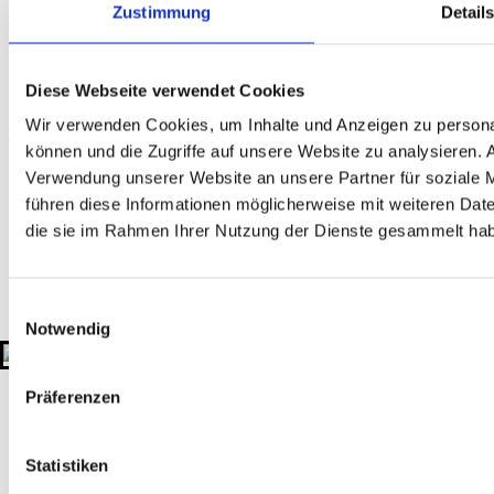
Zustimmung
Detail
Augsburg
Berlin
Bielefeld
Braunschweig
Bremen
Düsseldorf
Essen
Fra
nkfurt
Hamburg
Hannover
Karlsruhe
Leipzig
München
Neumarkt i. d.
Oberpfalz
Nidderau
Nürnberg
Osnabrück
Paderborn
Stuttgart
Uelzen
Diese Webseite verwendet Cookies
Akkreditierung
Wir verwenden Cookies, um Inhalte und Anzeigen zu personal
Zertifizierungen
Mitgliedschaften
können und die Zugriffe auf unsere Website zu analysieren.
Rechtliches
Verwendung unserer Website an unsere Partner für soziale 
führen diese Informationen möglicherweise mit weiteren Date
Impressum
Datenschutzerklärung
Hinweisgeber-Plattform
die sie im Rahmen Ihrer Nutzung der Dienste gesammelt ha
Kontakt
+49 511 908990
kontakt@gtu-gruppe.de
Einwilligungsauswahl
Notwendig
Hauptsitz
Sahlkamp 149
30179 Hannover
Deutschland
Präferenzen
© 2026 GTU. Alle Rechte vorbehalten
Statistiken