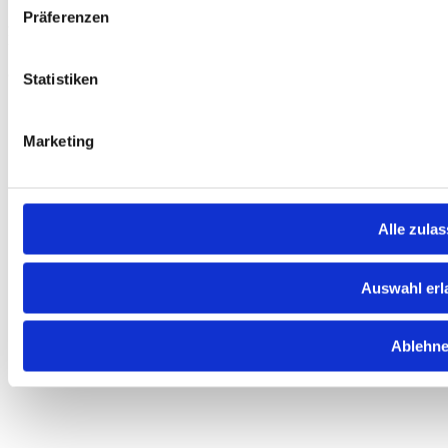
Sahlkamp 149
Präferenzen
30179 Hannover
Deutschland
© 2026 GTU. Alle Rechte vorbehalten
Statistiken
Marketing
Alle zula
Auswahl erl
Ablehn