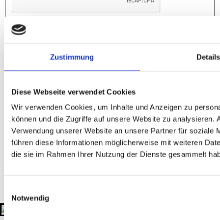
Absenden
Zustimmung
Detail
Anfahrt
Augsburg
Berlin
Bielefeld
Braunschweig
Bremen
Düsseldorf
Essen
Fra
nkfurt
Hamburg
Hannover
Karlsruhe
Leipzig
München
Neumarkt i. d.
Diese Webseite verwendet Cookies
Oberpfalz
Nidderau
Nürnberg
Osnabrück
Paderborn
Stuttgart
Uelzen
Wir verwenden Cookies, um Inhalte und Anzeigen zu personal
Akkreditierung
können und die Zugriffe auf unsere Website zu analysieren.
Zertifizierungen
Mitgliedschaften
Verwendung unserer Website an unsere Partner für soziale 
Rechtliches
führen diese Informationen möglicherweise mit weiteren Date
die sie im Rahmen Ihrer Nutzung der Dienste gesammelt ha
Impressum
Datenschutzerklärung
Hinweisgeber-Plattform
Kontakt
Einwilligungsauswahl
+49 511 908990
Notwendig
kontakt@gtu-gruppe.de
Hauptsitz