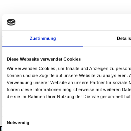
Anfahrt
Augsburg
Berlin
Bielefeld
Braunschweig
Bremen
Düsseldorf
Essen
Fra
Zustimmung
Detail
nkfurt
Hamburg
Hannover
Karlsruhe
Leipzig
München
Neumarkt i. d.
Oberpfalz
Nidderau
Nürnberg
Osnabrück
Paderborn
Stuttgart
Uelzen
Akkreditierung
Diese Webseite verwendet Cookies
Zertifizierungen
Mitgliedschaften
Wir verwenden Cookies, um Inhalte und Anzeigen zu personal
Rechtliches
können und die Zugriffe auf unsere Website zu analysieren.
Verwendung unserer Website an unsere Partner für soziale 
Impressum
Datenschutzerklärung
Hinweisgeber-Plattform
führen diese Informationen möglicherweise mit weiteren Date
Kontakt
die sie im Rahmen Ihrer Nutzung der Dienste gesammelt ha
+49 511 908990
kontakt@gtu-gruppe.de
Einwilligungsauswahl
Hauptsitz
Notwendig
Sahlkamp 149
30179 Hannover