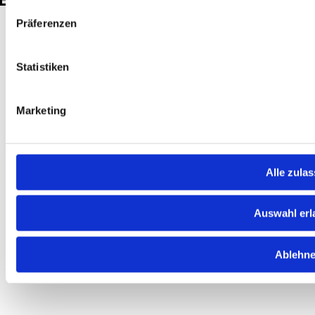
Deutschland
Präferenzen
© 2026 GTU. Alle Rechte vorbehalten
Statistiken
Marketing
Alle zula
Auswahl erl
Ablehn