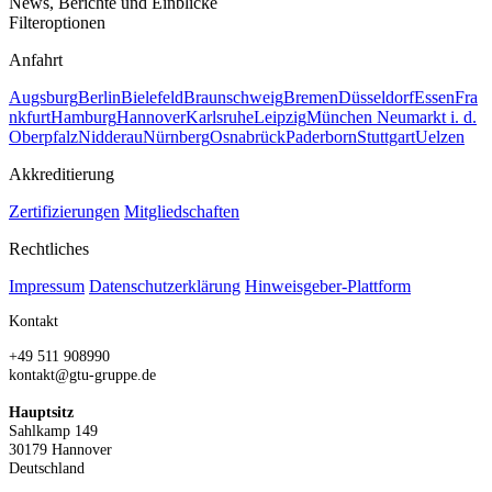
News, Berichte und Einblicke
Filteroptionen
Anfahrt
Augsburg
Berlin
Bielefeld
Braunschweig
Bremen
Düsseldorf
Essen
Fra
nkfurt
Hamburg
Hannover
Karlsruhe
Leipzig
München
Neumarkt i. d.
Oberpfalz
Nidderau
Nürnberg
Osnabrück
Paderborn
Stuttgart
Uelzen
Akkreditierung
Zertifizierungen
Mitgliedschaften
Rechtliches
Impressum
Datenschutzerklärung
Hinweisgeber-Plattform
Kontakt
+49 511 908990
kontakt@gtu-gruppe.de
Hauptsitz
Sahlkamp 149
30179 Hannover
Deutschland